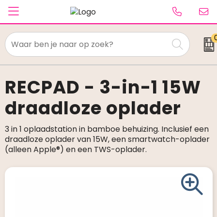
Textiel
Paraplu's
RECPAD - 3-in-1 15W
draadloze oplader
Caps & Beanies
Tassen
3 in 1 oplaadstation in bamboe behuizing. Inclusief een
draadloze oplader van 15W, een smartwatch-oplader
Drinkwaren
(alleen Apple®) en een TWS-oplader.
Schrijfwaren
Elektronica & gadgets
Kantoorartikelen