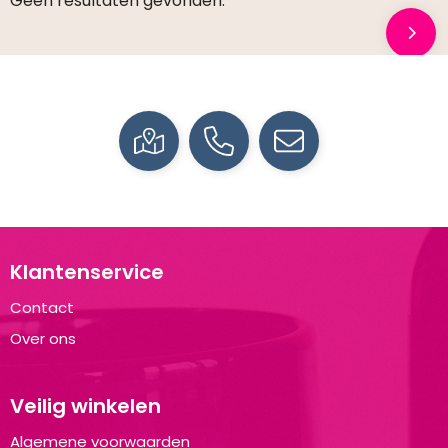
Geen resultaten gevonden.
Klantenservice
Contact
Over ons
Veilig winkelen
Algemene voorwaarden