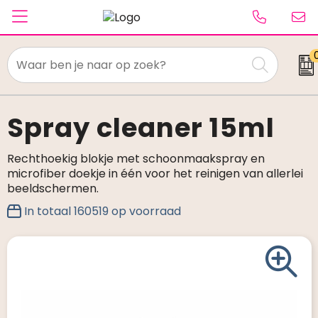
Textiel
Paraplu's
Spray cleaner 15ml
Caps & Beanies
Rechthoekig blokje met schoonmaakspray en
microfiber doekje in één voor het reinigen van allerlei
Tassen
beeldschermen.
In totaal
160519
op voorraad
Drinkwaren
Schrijfwaren
Elektronica & gadgets
Kantoorartikelen