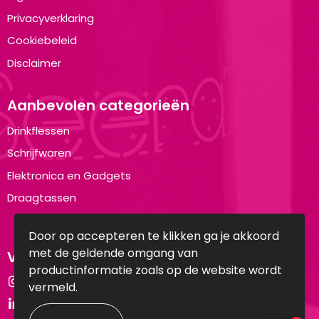
Privacyverklaring
Cookiebeleid
Disclaimer
Aanbevolen categorieën
Drinkflessen
Schrijfwaren
Elektronica en Gadgets
Draagtassen
Door op accepteren te klikken ga je akkoord
met de geldende omgang van
Volg ons op:
productinformatie zoals op de website wordt
Instagram
vermeld.
LinkedIn