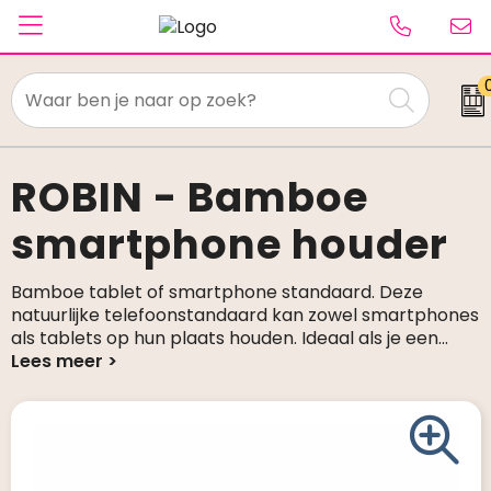
Textiel
Paraplu's
ROBIN - Bamboe
smartphone houder
Caps & Beanies
Tassen
Bamboe tablet of smartphone standaard. Deze
natuurlijke telefoonstandaard kan zowel smartphones
Drinkwaren
als tablets op hun plaats houden. Ideaal als je een
...
Schrijfwaren
Elektronica & gadgets
Kantoorartikelen