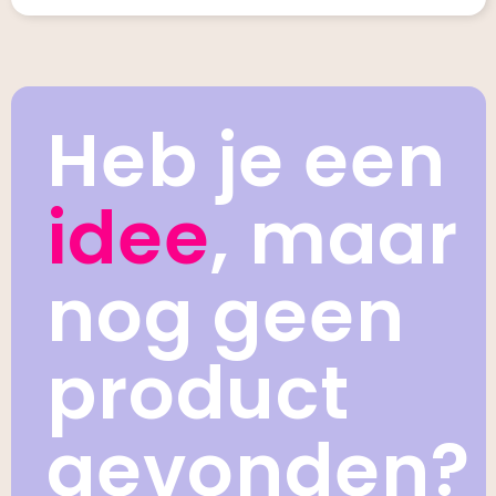
Heb je een
idee
, maar
nog geen
product
gevonden?