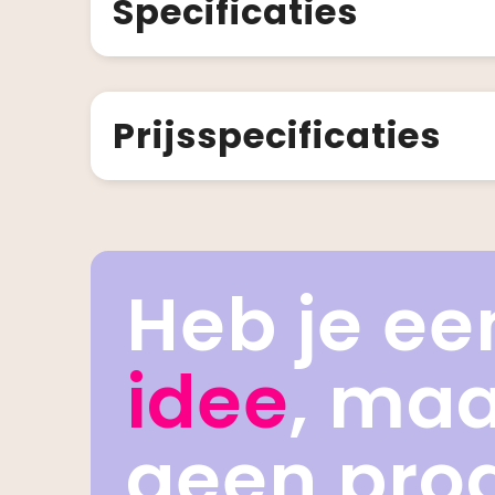
Specificaties
Prijsspecificaties
Heb je ee
idee
, ma
geen pro