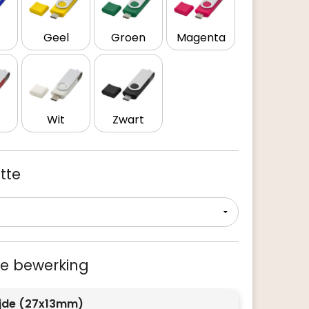
Geel
Groen
Magenta
Wit
Zwart
tte
 je bewerking
ijde (27x13mm)