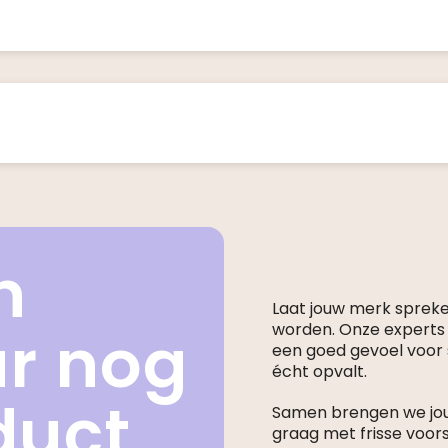
n
Laat jouw merk sprek
ar nog
worden. Onze expert
een goed gevoel voor s
écht opvalt.
duct
Samen brengen we jouw
graag met frisse voor