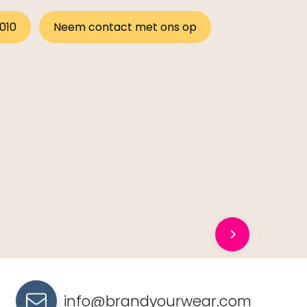
 010
Neem contact met ons op
info@brandyourwear.com