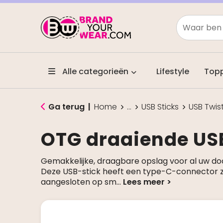
Alle categorieën
Lifestyle
Top
Ga terug
|
Home
...
USB Sticks
USB Twis
OTG draaiende US
Gemakkelijke, draagbare opslag voor al uw d
Deze USB-stick heeft een type-C-connector z
aangesloten op sm
...