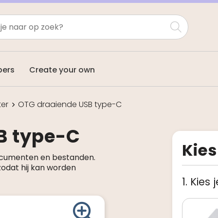
pers
Create your own
ter
OTG draaiende USB type-C
B type-C
Kies
ocumenten en bestanden.
odat hij kan worden
1. Kies 