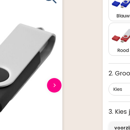
Blauw
Rood
2. Groo
3. Kies
voorz