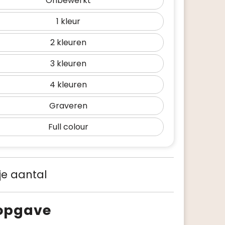
Onbewerkt
1
2
3
4
Graveren
Full colour
 je aantal
sopgave