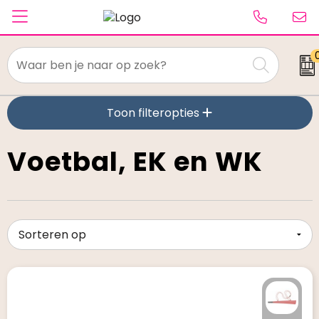
Textiel
Toon filteropties
Paraplu's
Caps & Beanies
Voetbal, EK en WK
Tassen
Drinkwaren
Schrijfwaren
Elektronica & gadgets
Kantoorartikelen