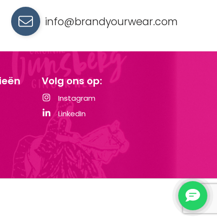
info@brandyourwear.com
ieën
Volg ons op:
Instagram
LinkedIn