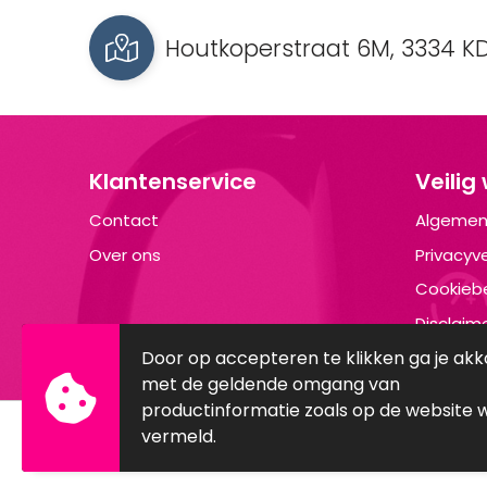
Houtkoperstraat 6M, 3334 KD
Klantenservice
Veilig
Contact
Algemen
Over ons
Privacyve
Cookiebe
Disclaim
Door op accepteren te klikken ga je ak
met de geldende omgang van
productinformatie zoals op de website 
vermeld.
© Copyright Brandyourwear.com 2025