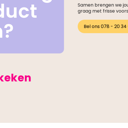
duct
Samen brengen we jouw
graag met frisse voor
n?
Bel ons 078 - 20 34
ekeken