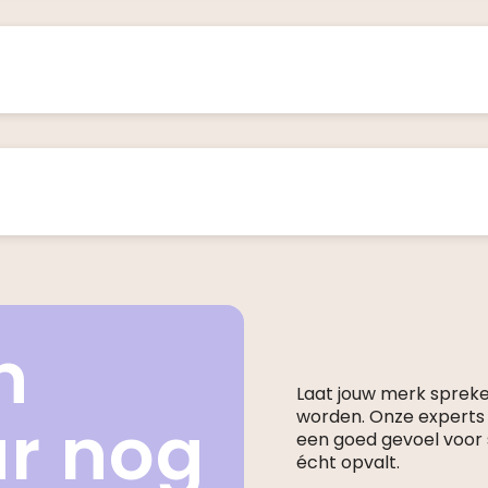
n
Laat jouw merk sprek
ar nog
worden. Onze expert
een goed gevoel voor s
écht opvalt.