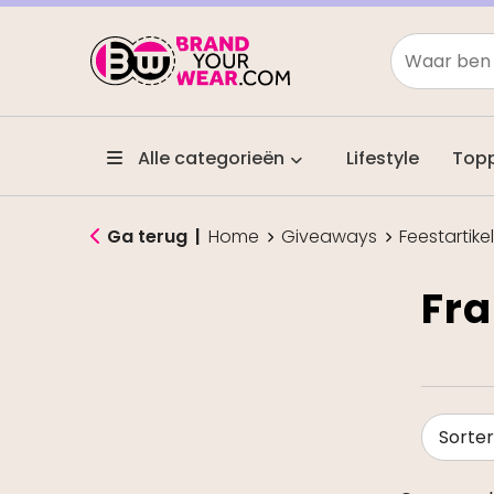
Alle categorieën
Lifestyle
Top
Ga terug
|
Home
Giveaways
Feestartike
Fra