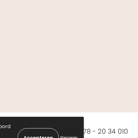
koord
 Zwijndrecht
078 - 20 34 010
Weigeren