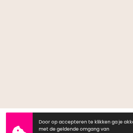
Door op accepteren te klikken ga je ak
Houtkoperstraat 6M, 3334 KD
met de geldende omgang van