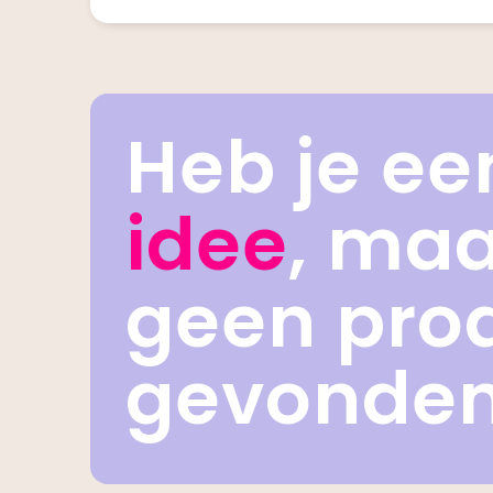
Heb je ee
idee
, ma
geen pro
gevonde