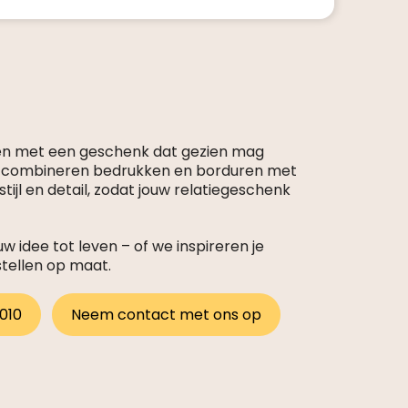
en met een geschenk dat gezien mag
s combineren bedrukken en borduren met
tijl en detail, zodat jouw relatiegeschenk
 idee tot leven – of we inspireren je
stellen op maat.
 010
Neem contact met ons op