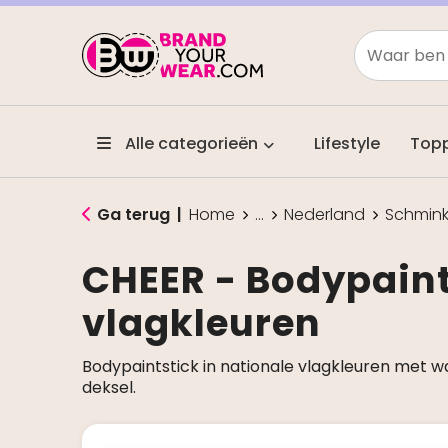
Alle categorieën
Lifestyle
Top
Ga terug
|
Home
...
Nederland
Schmin
CHEER - Bodypaint
vlagkleuren
Bodypaintstick in nationale vlagkleuren met wa
deksel.