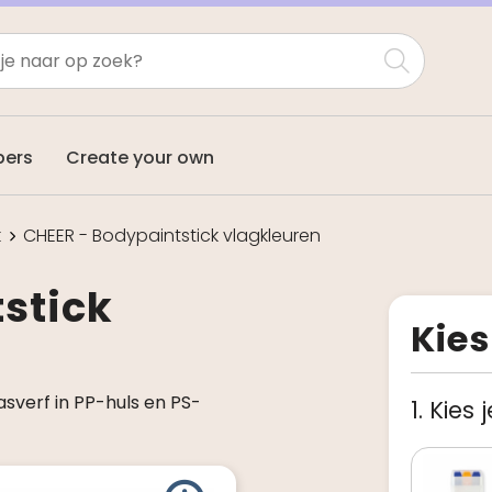
pers
Create your own
k
CHEER - Bodypaintstick vlagkleuren
stick
Kies
sverf in PP-huls en PS-
1. Kies 