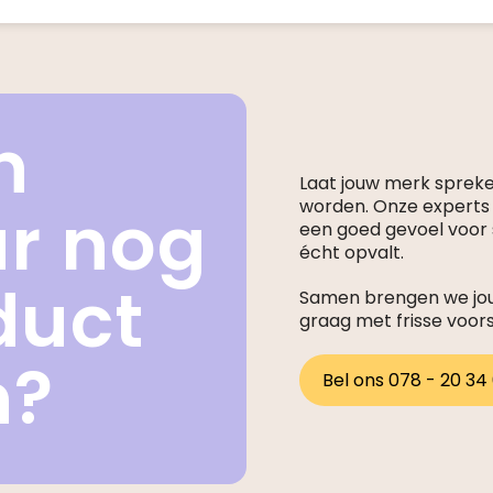
n
Laat jouw merk sprek
ar nog
worden. Onze expert
een goed gevoel voor s
écht opvalt.
duct
Samen brengen we jouw
graag met frisse voor
n?
Bel ons 078 - 20 34