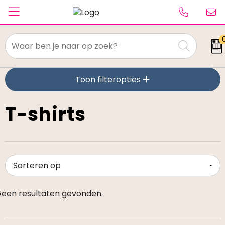
Textiel
Toon filteropties
Paraplu's
Caps & Beanies
T-shirts
Tassen
Drinkwaren
Schrijfwaren
een resultaten gevonden.
Elektronica & gadgets
Kantoorartikelen