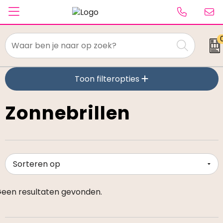
Textiel
Toon filteropties
Paraplu's
Caps & Beanies
Zonnebrillen
Tassen
Drinkwaren
Schrijfwaren
een resultaten gevonden.
Elektronica & gadgets
Kantoorartikelen