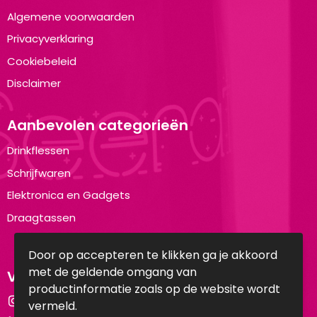
Algemene voorwaarden
Privacyverklaring
Cookiebeleid
Disclaimer
Aanbevolen categorieën
Drinkflessen
Schrijfwaren
Elektronica en Gadgets
Draagtassen
Door op accepteren te klikken ga je akkoord
met de geldende omgang van
Volg ons op:
productinformatie zoals op de website wordt
Instagram
vermeld.