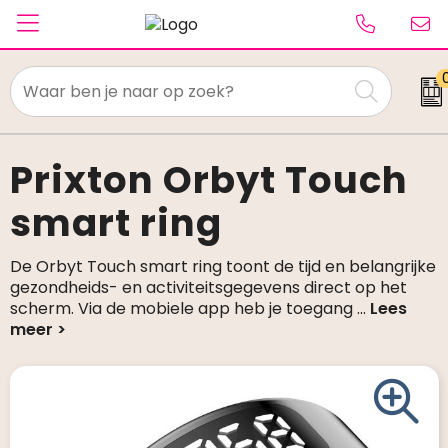
Textiel
Paraplu's
Prixton Orbyt Touch
smart ring
Caps & Beanies
Tassen
De Orbyt Touch smart ring toont de tijd en belangrijke
gezondheids- en activiteitsgegevens direct op het
Drinkwaren
scherm. Via de mobiele app heb je toegang
...
Schrijfwaren
Elektronica & gadgets
Kantoorartikelen