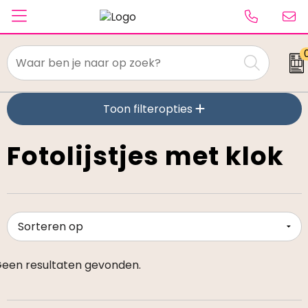
Textiel
Toon filteropties
Paraplu's
Caps & Beanies
Fotolijstjes met klok
Tassen
Drinkwaren
Schrijfwaren
een resultaten gevonden.
Elektronica & gadgets
Kantoorartikelen