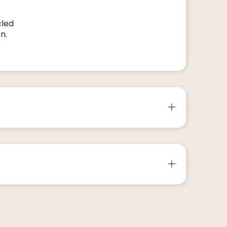
cled
n.