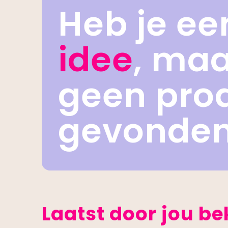
Heb je ee
idee
, ma
geen pro
gevonde
Laatst door jou b