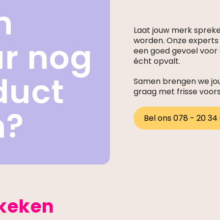
n
Laat jouw merk sprek
ar nog
worden. Onze expert
een goed gevoel voor s
écht opvalt.
duct
Samen brengen we jouw
graag met frisse voor
n?
Bel ons 078 - 20 34
ekeken