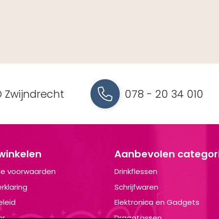
 Zwijndrecht
078 - 20 34 010
 winkelen
Aanbevolen categor
e voorwaarden
Drinkflessen
rklaring
Schrijfwaren
leid
Elektronica en Gadgets
er
Draagtassen