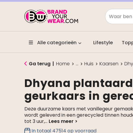
Alle categorieën
Lifestyle
Top
Ga terug
|
Home
...
Huis
Kaarsen
Dhy
Dhyana plantaard
geurkaars in gerec
Deze duurzame kaars met vanillegeur gemaakt
wordt geleverd in een gerecycled tinnen houd
tot 3 uur,
...
In totaal
47514
op voorraad