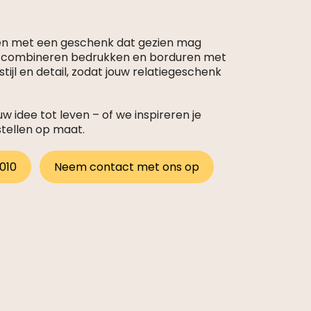
en met een geschenk dat gezien mag
s combineren bedrukken en borduren met
tijl en detail, zodat jouw relatiegeschenk
 idee tot leven – of we inspireren je
stellen op maat.
 010
Neem contact met ons op