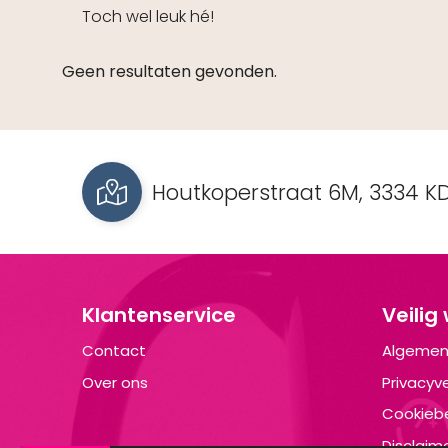
Toch wel leuk hé!
Geen resultaten gevonden.
Houtkoperstraat 6M, 3334 KD
Klantenservice
Veilig
Contact
Algemen
Over ons
Privacyve
Cookiebe
Disclaim