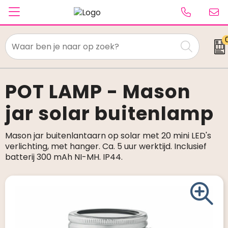
Textiel
Paraplu's
POT LAMP - Mason
jar solar buitenlamp
Caps & Beanies
Tassen
Mason jar buitenlantaarn op solar met 20 mini LED's
verlichting, met hanger. Ca. 5 uur werktijd. Inclusief
Drinkwaren
batterij 300 mAh NI-MH. IP44.
Schrijfwaren
Elektronica & gadgets
Kantoorartikelen