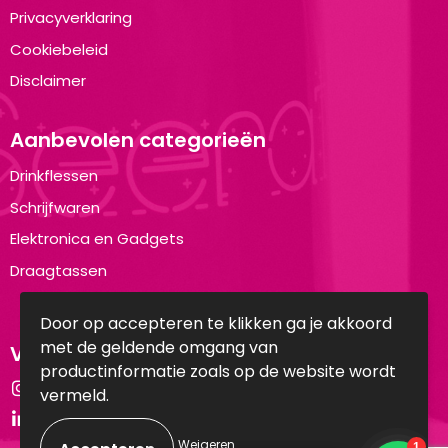
Privacyverklaring
Cookiebeleid
Disclaimer
Aanbevolen categorieën
Drinkflessen
Schrijfwaren
Elektronica en Gadgets
Draagtassen
Door op accepteren te klikken ga je akkoord
met de geldende omgang van
Volg ons op:
productinformatie zoals op de website wordt
Instagram
vermeld.
LinkedIn
Weigeren