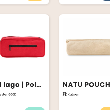
Etui Iago | Polyester 600D
ester 600D
Katoen