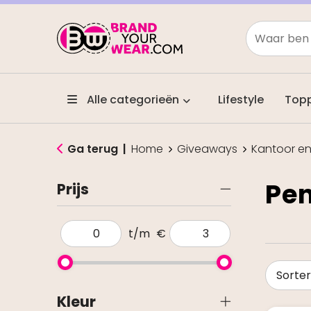
Alle categorieën
Lifestyle
Top
Ga terug
|
Home
Giveaways
Kantoor en 
Pen
Prijs
t/m
€
Kleur