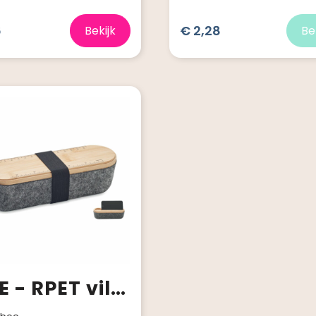
6
€ 2,28
Bekijk
Be
MILE - RPET vilten etui met deksel