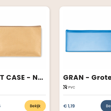
FLAT CASE - Non-woven etui
PVC
6
€ 1,19
Bekijk
Be