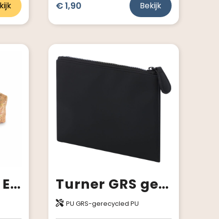
€ 1,90
kijk
Bekijk
CORCHASO - Etui van gekleurd kurk
Turner GRS gerecyclede etui
PU GRS-gerecycled PU