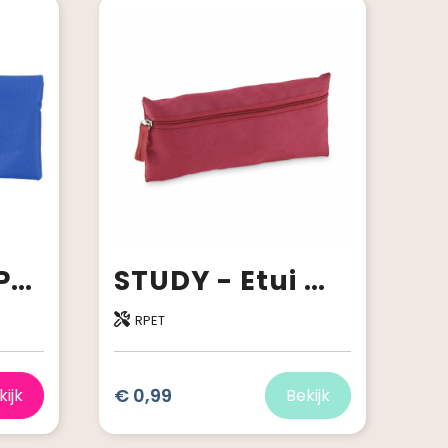
Etui Donna | Polyester 420D
STUDY - Etui met rits
RPET
€ 0,99
kijk
Bekijk