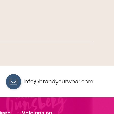
info@brandyourwear.com
ieën
Volg ons op: