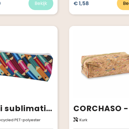
0
€ 1,58
Bekijk
Be
Ekki sublimatie RPET-pennenetui
cycled PET-polyester
Kurk