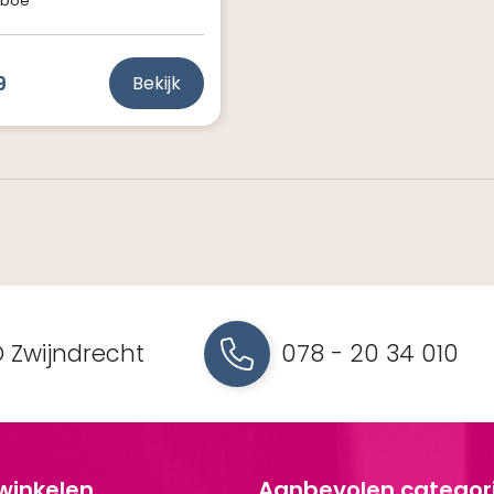
boe
9
Bekijk
 Zwijndrecht
078 - 20 34 010
 winkelen
Aanbevolen categor