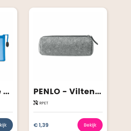
GRAN - Grote pennenetui
PENLO - Vilten etui
RPET
€ 1,39
kijk
Bekijk