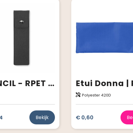
CENCIL - RPET vilten etui
Polyester 420D
4
€ 0,60
Bekijk
Be