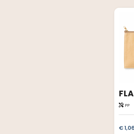
PP
€ 1,0