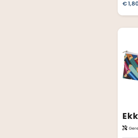
€ 1,8
Gere