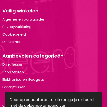
Veilig winkelen
Algemene voorwaarden
Privacyverklaring
Cookiebeleid
Disclaimer
Aanbevolen categorieën
Drinkflessen
Schrijfwaren
Elektronica en Gadgets
Draagtassen
Door op accepteren te klikken ga je akkoord
met de geldende omgang van
Volg ons op: