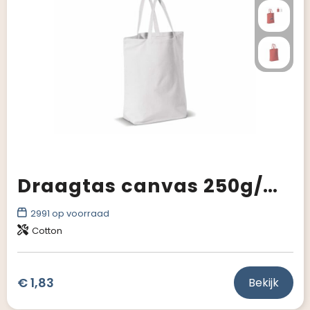
Draagtas canvas 250g/m² 41x12x43cm
2991
op voorraad
Cotton
€ 1,83
Bekijk