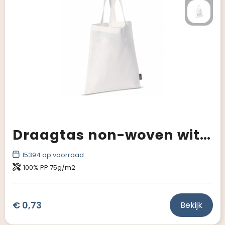
Giveaways
Draagtas non-woven wit 75g/m²
15394
op voorraad
100% PP 75g/m2
€ 0,73
Bekijk