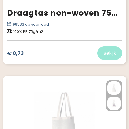
Draagtas non-woven 75g/m²
98583
op voorraad
100% PP 75g/m2
€ 0,73
Bekijk