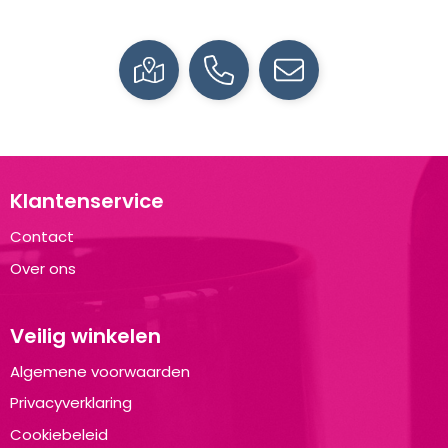
Klantenservice
Contact
Over ons
Veilig winkelen
Algemene voorwaarden
Privacyverklaring
Cookiebeleid