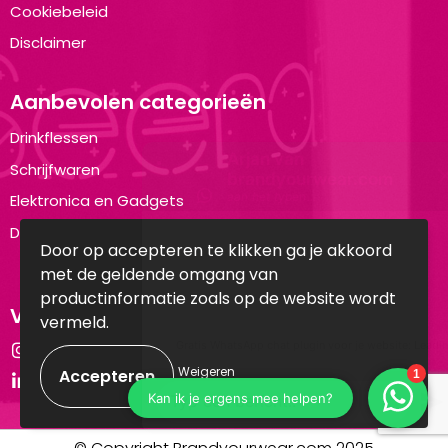
Cookiebeleid
Disclaimer
Aanbevolen categorieën
Drinkflessen
Schrijfwaren
Elektronica en Gadgets
Draagtassen
Door op accepteren te klikken ga je akkoord
met de geldende omgang van
productinformatie zoals op de website wordt
Volg ons op:
vermeld.
Instagram
Weigeren
LinkedIn