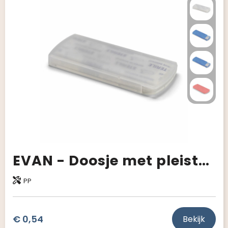
Giveaways
EVAN - Doosje met pleisters
PP
€ 0,54
Bekijk