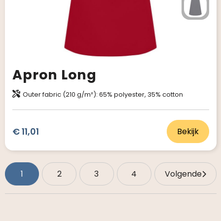
Apron Long
Outer fabric (210 g/m²): 65% polyester, 35% cotton
€ 11,01
Bekijk
1
2
3
4
Volgende