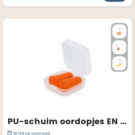
PU-schuim oordopjes EN 352-2 SNR 37 dB
19749
op voorraad