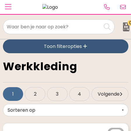
Textiel
Toon filteropties
Paraplu's
Caps & Beanies
Werkkleding
Tassen
Drinkwaren
1
2
3
4
Volgende
Schrijfwaren
Elektronica & gadgets
Kantoorartikelen