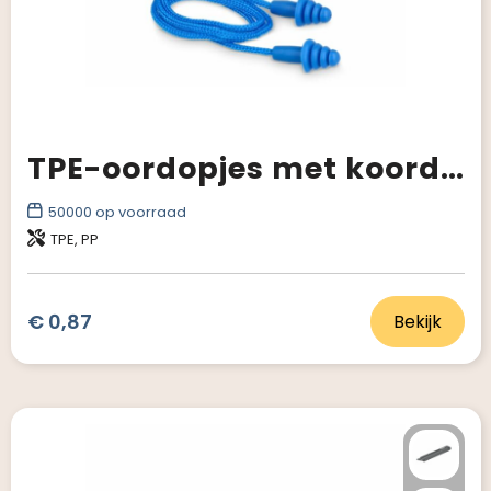
TPE-oordopjes met koord EN 352-2 32 dB
50000
op voorraad
TPE, PP
€ 0,87
Bekijk