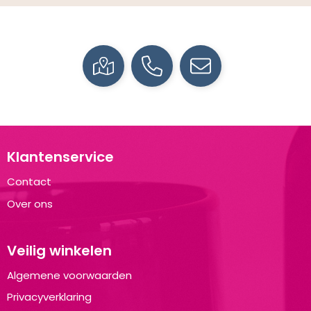
Klantenservice
Contact
Over ons
Veilig winkelen
Algemene voorwaarden
Privacyverklaring