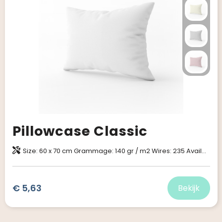
Pillowcase Classic
Size: 60 x 70 cm Grammage: 140 gr / m2 Wires: 235 Available in 9 colors 100% combed cotton satin No harmful substances! This product is Oeko-Tex certified
€ 5,63
Bekijk