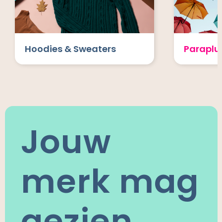
Hoodies & Sweaters
Paraplu
Jouw
merk mag
gezien