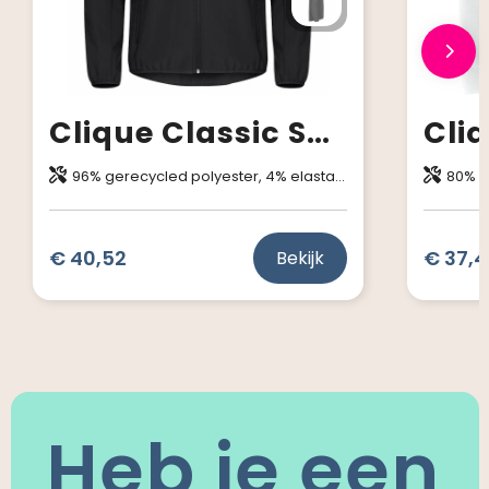
Clique Classic Softshell Jacket
96% gerecycled polyester, 4% elastaan. WP 6000mm. MVP 1000g/m2-24h.
80% katoen, 20% 
€ 40,52
€ 37,4
Bekijk
Heb je een