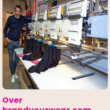
Giveaways
Over
brandyourwear.com